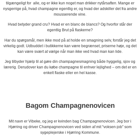
tilgængeligt for alle, og er ikke kun noget man drikker nytårsaften. Mange er
nysgerrige på, hvad champagne egentlig er, og hvad der adskiller det fra andre
mousserende vine.
Hvad betyder grand cru? Hvad er en blanc de blancs? Og hvorfor står der
egentlig Brut på flaskerne?
Har du spørgsmål, men ikke mod på at holde en smagning selv, forstår jeg det
virkelig godt. Udbuddet i butikkerne kan være begrænset, priserne høje, og det
kan være svært at vælge når man ikke ved hvad man kan lide.
Jeg tilbyder hjælp til at gøre din champagnesmagning både hyggelig, sjov og
lærerig. Derudover kan du købe champagne til enhver lejlighed – om det er en
enkelt flaske eller en hel kasse.
Bagom Champagnenovicen
Mit navn er Vibeke, og jeg er kvinden bag Champagnenovicen. Jeg bor i
Hjørring og driver Champagnenovicen ved siden af mit “voksen-job” som
sygeplejerske i Hjørring Kommune.